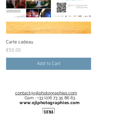
Carte cadeau
Price
€50.00
Add to Cart
contact@ojlphotographies.com
Gsm :
+33 (0)6 73 35 86 63
www.ojlphotographies.com